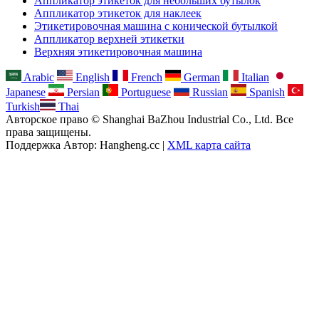
Аппликатор этикеток для небольших бутылок
Аппликатор этикеток для наклеек
Этикетировочная машина с конической бутылкой
Аппликатор верхней этикетки
Верхняя этикетировочная машина
Arabic
English
French
German
Italian
Japanese
Persian
Portuguese
Russian
Spanish
Turkish
Thai
Авторское право © Shanghai BaZhou Industrial Co., Ltd. Все
права защищены.
Поддержка Автор: Hangheng.cc |
XML карта сайта