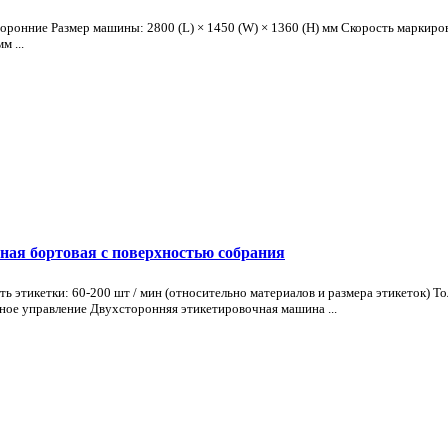
онние Размер машины: 2800 (L) × 1450 (W) × 1360 (H) мм Скорость маркировк
м ...
ая бортовая с поверхностью собрания
тикетки: 60-200 шт / мин (относительно материалов и размера этикеток) То
льное управление Двухсторонняя этикетировочная машина ...