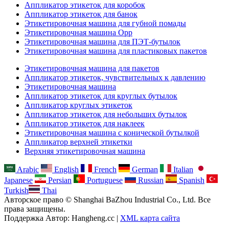
Аппликатор этикеток для коробок
Аппликатор этикеток для банок
Этикетировочная машина для губной помады
Этикетировочная машина Opp
Этикетировочная машина для ПЭТ-бутылок
Этикетировочная машина для пластиковых пакетов
Этикетировочная машина для пакетов
Аппликатор этикеток, чувствительных к давлению
Этикетировочная машина
Аппликатор этикеток для круглых бутылок
Аппликатор круглых этикеток
Аппликатор этикеток для небольших бутылок
Аппликатор этикеток для наклеек
Этикетировочная машина с конической бутылкой
Аппликатор верхней этикетки
Верхняя этикетировочная машина
Arabic
English
French
German
Italian
Japanese
Persian
Portuguese
Russian
Spanish
Turkish
Thai
Авторское право © Shanghai BaZhou Industrial Co., Ltd. Все
права защищены.
Поддержка Автор: Hangheng.cc |
XML карта сайта