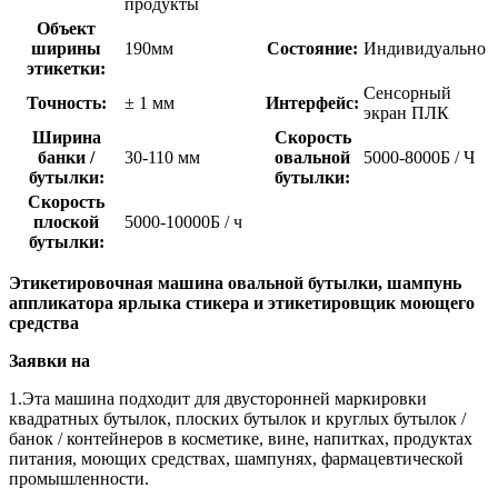
продукты
Объект
ширины
190мм
Состояние:
Индивидуально
этикетки:
Сенсорный
Точность:
± 1 мм
Интерфейс:
экран ПЛК
Ширина
Скорость
банки /
30-110 мм
овальной
5000-8000Б / Ч
бутылки:
бутылки:
Скорость
плоской
5000-10000Б / ч
бутылки:
Этикетировочная машина овальной бутылки, шампунь
аппликатора ярлыка стикера и этикетировщик моющего
средства
Заявки на
1.Эта машина подходит для двусторонней маркировки
квадратных бутылок, плоских бутылок и круглых бутылок /
банок / контейнеров в косметике, вине, напитках, продуктах
питания, моющих средствах, шампунях, фармацевтической
промышленности.