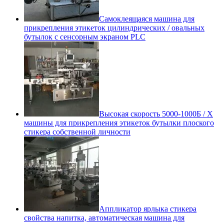
Самоклеящаяся машина для
прикрепления этикеток цилиндрических / овальных
бутылок с сенсорным экраном PLC
Высокая скорость 5000-1000Б / Х
машины для прикрепления этикеток бутылки плоского
стикера собственной личности
Аппликатор ярлыка стикера
свойства напитка, автоматическая машина для